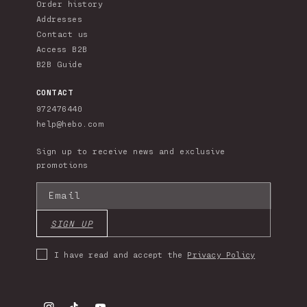
Order history
Addresses
Contact us
Access B2B
B2B Guide
CONTACT
972476440
help@hebo.com
Sign up to receive news and exclusive
promotions
Email
SIGN UP
I have read and accept the
Privacy Policy