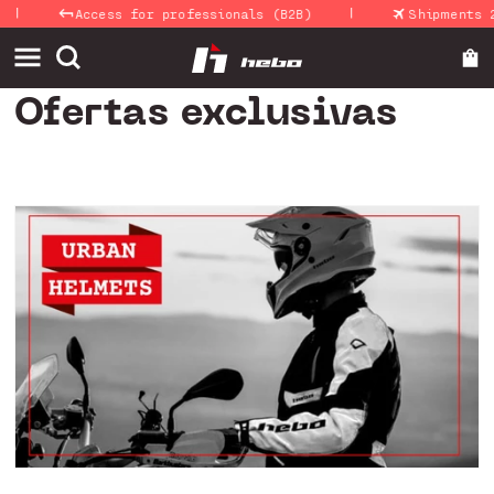
|
Skip to
Access for professionals (B2B)
Shipments 24-4
content
Ofertas exclusivas